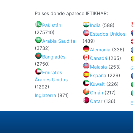
Paises donde aparece IFTIKHAR:
Pakistán
India
(588)
(275710)
Estados Unidos
Arabia Saudita
(489)
(3732)
Alemania
(336)
Bangladés
Canadá
(265)
(2750)
Malasia
(253)
Emiratos
España
(229)
Árabes Unidos
Kuwait
(226)
(1292)
Omán
(217)
Inglaterra
(871)
Catar
(136)
E