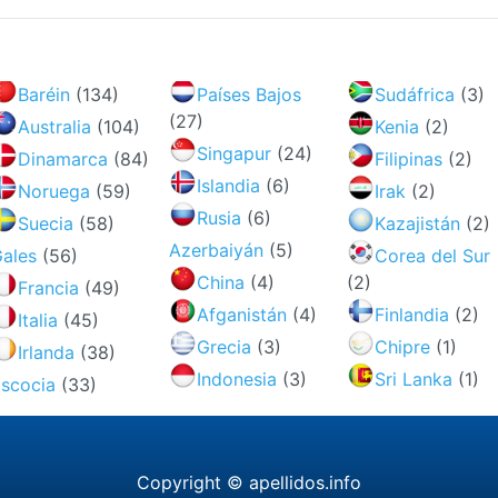
Baréin
(134)
Países Bajos
Sudáfrica
(3)
(27)
Australia
(104)
Kenia
(2)
Singapur
(24)
Dinamarca
(84)
Filipinas
(2)
Islandia
(6)
Noruega
(59)
Irak
(2)
Rusia
(6)
Suecia
(58)
Kazajistán
(2)
Azerbaiyán
(5)
Gales
(56)
Corea del Sur
China
(4)
(2)
Francia
(49)
Afganistán
(4)
Finlandia
(2)
Italia
(45)
Grecia
(3)
Chipre
(1)
Irlanda
(38)
Indonesia
(3)
Sri Lanka
(1)
scocia
(33)
Copyright © apellidos.info