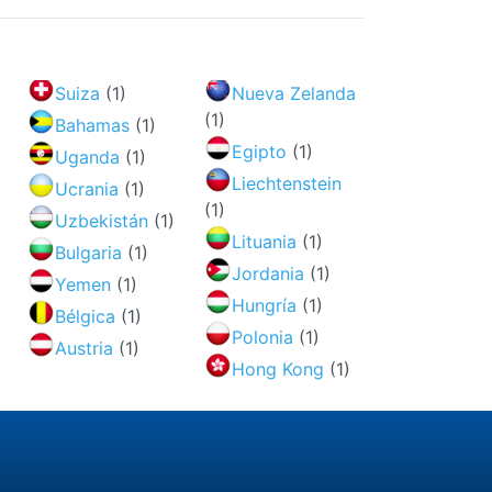
Suiza
(1)
Nueva Zelanda
(1)
Bahamas
(1)
Egipto
(1)
Uganda
(1)
Liechtenstein
Ucrania
(1)
(1)
Uzbekistán
(1)
Lituania
(1)
Bulgaria
(1)
Jordania
(1)
Yemen
(1)
Hungría
(1)
Bélgica
(1)
Polonia
(1)
Austria
(1)
Hong Kong
(1)